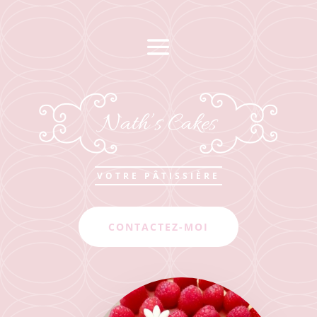
Nath’s Cakes
VOTRE PÂTISSIÈRE
CONTACTEZ-MOI