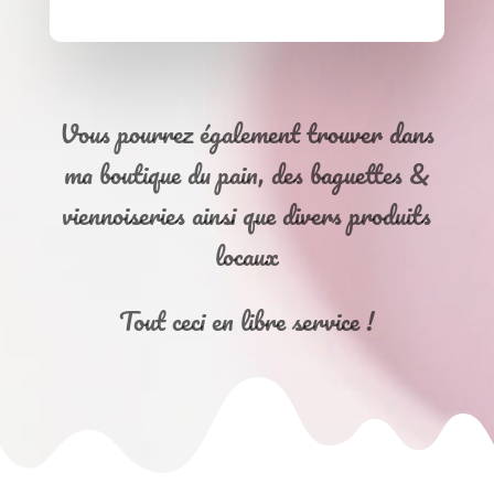
Vous pourrez également trouver dans
ma boutique du pain, des baguettes &
viennoiseries ainsi que divers produits
locaux
Tout ceci en libre service !